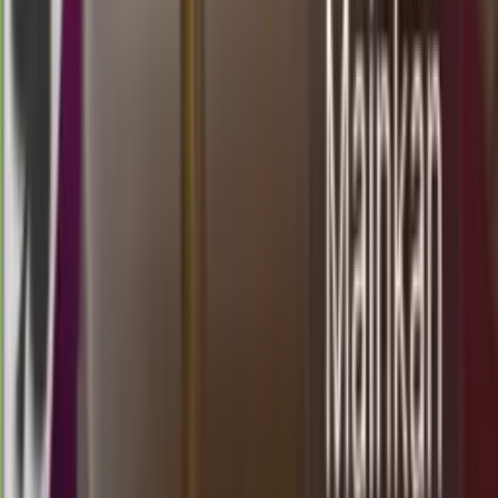
pattaya lottery
Jumat, 07 Agu
Buka
19.00
18.50
1
9
6
6
MS
1792
morocco quatro 18:00 wib
Jumat, 07 Agu
Buka