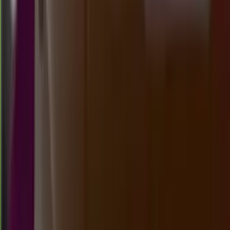
17.50
8
1
2
9
NY
2290
newyork 4d
Jumat, 07 Agu
Buka
17.30
17.15
0
0
9