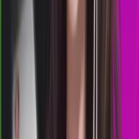
Sabtu, 08 Agu
Buka
00.30
00.00
4
9
2
1
MM
1840
michigan midday
Sabtu, 08 Agu
Buka
00.05