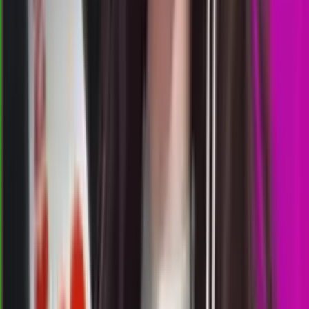
23.45
4
6
9
8
MU
1792
morocco quatro 00:00 wib
Sabtu, 08 Agu
Buka
00.05
23.45
3