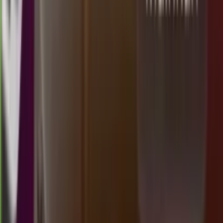
18.00
17.50
9
1
7
4
AP
3325
ankarapools
Jumat, 07 Agu
Buka
18.00