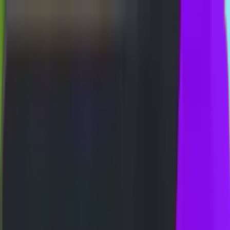
Whatsapp
Telegram
BUKTI WD
SPECIAL KEMERDEKAAN
#1 EVENT SCATTER
OMBA HARIAN 3D-3LINE
FREE SPIN 17✘