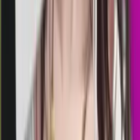
Jumat, 07 Agu
Buka
22.15
22.00
9
1
7
8
TM
2850
texas morning
Jumat, 07 Agu
Buka
22.00