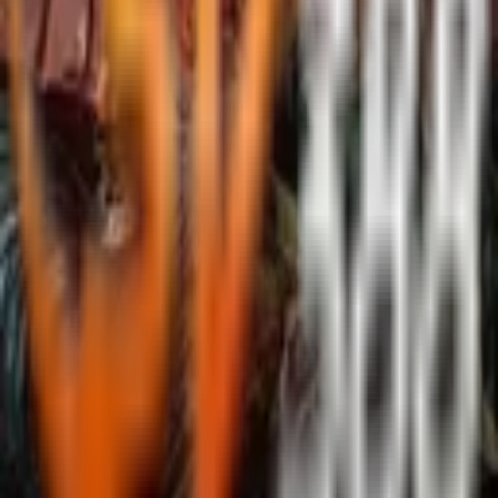
modern tersedia dalam satu platform yang mudah
diakses melalui desktop maupun perangkat mobile.
COMTOTO terus menghadirkan update produk
terbaru agar pengguna dapat menemukan berbagai
item populer yang sedang ramai diperbincangkan di
dunia digital.
Selain menghadirkan pengalaman shopping yang
nyaman, COMTOTO juga mengutamakan desain
futuristik dengan nuansa cyber modern yang
memberikan kesan premium dan lebih dinamis.
Navigasi yang ringan serta tampilan yang interaktif
membuat pengguna dapat menjelajahi berbagai
kategori produk dengan lebih cepat dan efisien.
Sebagai Cyber Online Shop & Lifestyle Platform,
COMTOTO menjadi pilihan menarik bagi generasi
digital yang menginginkan pengalaman belanja
online modern dengan kombinasi visual futuristik,
akses praktis, dan update produk terkini setiap hari.