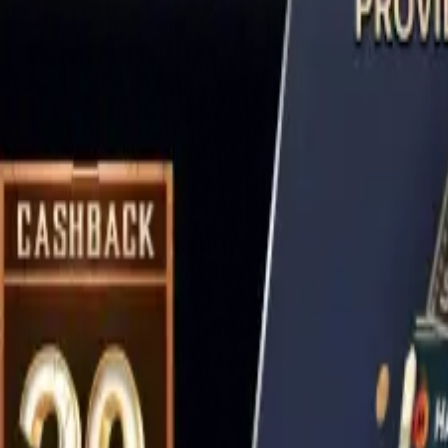
N LXGROUP 🎉 Mulai 01 Agustus 2026, lomba Harian 3
IC
uk semua member baru & lama! Nikmati 17x Putaran' ..
anya untuk: • PERMAINAN: Semua Game Provider Sup' ...'
GUAN
, SPIN SENDIRI, CUAN SENDIRI! 📌 Sudahkah deposit' 