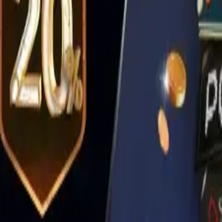
rlaku hanya untuk member yang bermain menggunaka
tung! Nikmati BONUS 10% setiap kali deposit har' ...'
 Pragmatic Play Kekalahan Rp200.000 – Rp999.999 →' .
ern yang menggabungkan konsep cyber futuristik denga
m yang responsif, pengguna dapat menikmati suasana bel
dern tersedia dalam satu platform yang mudah diakses
 agar pengguna dapat menemukan berbagai item popul