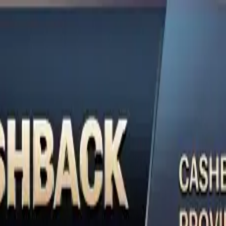
erdekaan Indonesia dengan EVENT CASHBACK HARIAN – 
ITAM MAHJONG WAYS Syarat & Ketentuan Klaim Bonus