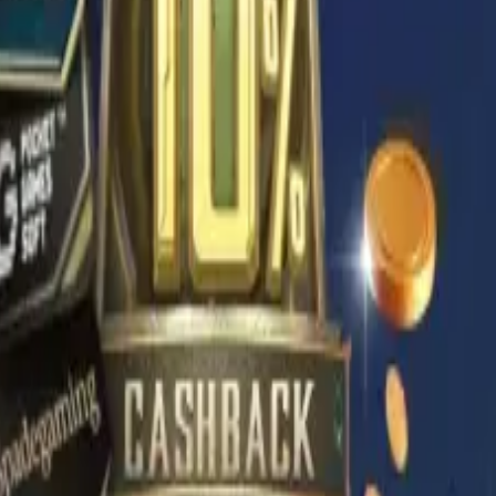
n APK' ...'
..'
n pengalaman shopping online yang lebih praktis dan
anja digital generasi baru yang dirancang untuk
 melalui desktop maupun perangkat mobile.
er yang sedang ramai diperbincangkan di dunia