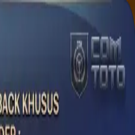
SE' ...'
 Sca' ...'