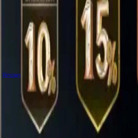
BONUS KHUSUS MEMBER PENGGUNA APK! Bonus ini be
Rincian
BONUS DEPOSIT HARIAN – TO 1X!
🎁 BONUS DEPOSIT HARIAN – TO 1X! Setiap hari makin un
Rincian
CASHBACK LIVEGAME
Info Cashback untuk MEMBER setia LXGROUP! Cashback
Rincian
COMTOTO hadir sebagai platform belanja digital mod
interaktif. Dengan tampilan visual modern serta siste
mengikuti perkembangan lifestyle masa kini.
Berbagai produk trending dan kebutuhan lifestyle mo
COMTOTO terus menghadirkan update produk terbaru
digital.