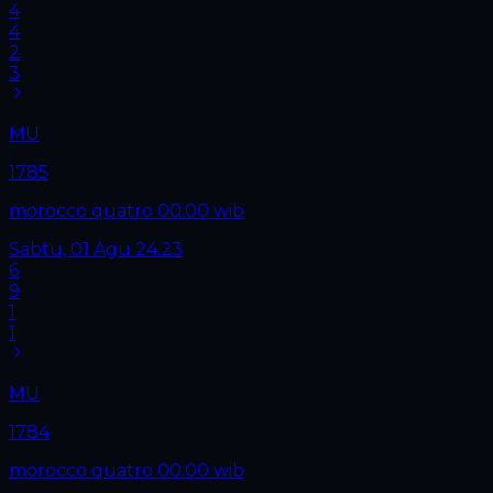
4
4
2
3
MU
1785
morocco quatro 00:00 wib
Sabtu, 01 Agu
24.23
6
9
1
1
MU
1784
morocco quatro 00:00 wib