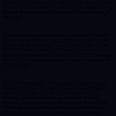
modern serta sistem yang responsif, pengguna dapat
menikmati suasana belanja digital generasi baru yang
dirancang untuk mengikuti perkembangan lifestyle
masa kini.
Berbagai produk trending dan kebutuhan lifestyle
modern tersedia dalam satu platform yang mudah
diakses melalui desktop maupun perangkat mobile.
COMTOTO terus menghadirkan update produk
terbaru agar pengguna dapat menemukan berbagai
item populer yang sedang ramai diperbincangkan di
dunia digital.
Selain menghadirkan pengalaman shopping yang
nyaman, COMTOTO juga mengutamakan desain
futuristik dengan nuansa cyber modern yang
memberikan kesan premium dan lebih dinamis.
Navigasi yang ringan serta tampilan yang interaktif
membuat pengguna dapat menjelajahi berbagai
kategori produk dengan lebih cepat dan efisien.