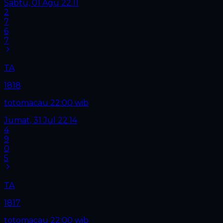
Sabtu, 01 Agu
22.11
2
7
6
7
TA
1818
totomacau 22:00 wib
Jumat, 31 Jul
22.14
4
9
0
5
TA
1817
totomacau 22:00 wib