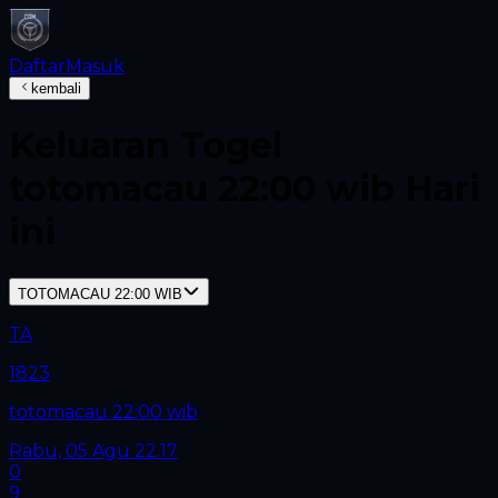
Daftar
Masuk
kembali
Keluaran Togel
totomacau 22:00 wib
Hari
ini
TOTOMACAU 22:00 WIB
TA
1823
totomacau 22:00 wib
Rabu, 05 Agu
22.17
0
9