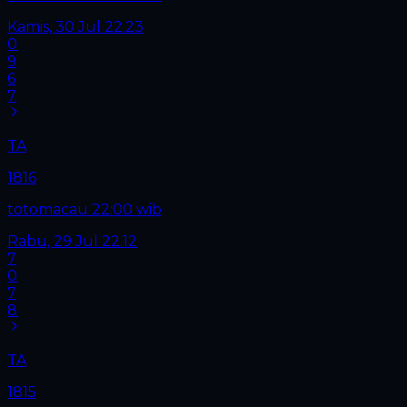
Kamis, 30 Jul
22.23
0
9
6
7
TA
1816
totomacau 22:00 wib
Rabu, 29 Jul
22.12
7
0
7
8
TA
1815