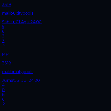
3319
malibucitypools
Sabtu, 01 Agu
24.00
5
6
2
3
MP
3318
malibucitypools
Jumat, 31 Jul
24.00
4
0
8
6