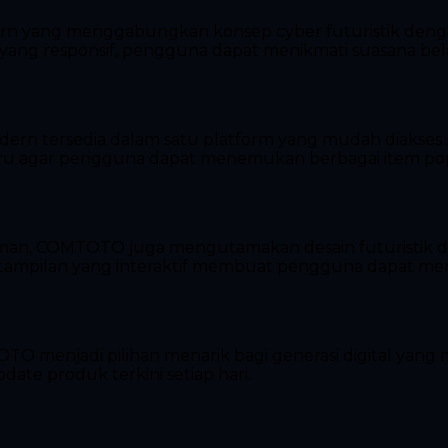
ern yang menggabungkan konsep cyber futuristik denga
m yang responsif, pengguna dapat menikmati suasana bel
dern tersedia dalam satu platform yang mudah diakses
 agar pengguna dapat menemukan berbagai item popul
man, COMTOTO juga mengutamakan desain futuristik 
a tampilan yang interaktif membuat pengguna dapat men
TOTO menjadi pilihan menarik bagi generasi digital ya
pdate produk terkini setiap hari.