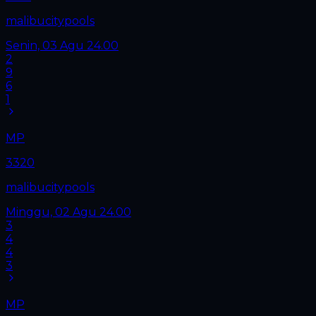
malibucitypools
Senin, 03 Agu
24.00
2
9
6
1
MP
3320
malibucitypools
Minggu, 02 Agu
24.00
3
4
4
3
MP