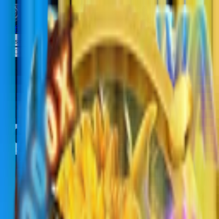
Daftar
Masuk
casino
Cari Permainan
fury of anubis
world cup 2026
koi gate
mines+
plinko+
crash game
for you
slot
live casino
4
arcade
fishing
2603
635
104
21
Provider :
Victory Ark Gaming
Filter :
TERKENAL
Dragon's Treasure 3 M
Victory Ark Gaming
Chili King
Victory Ark Gaming