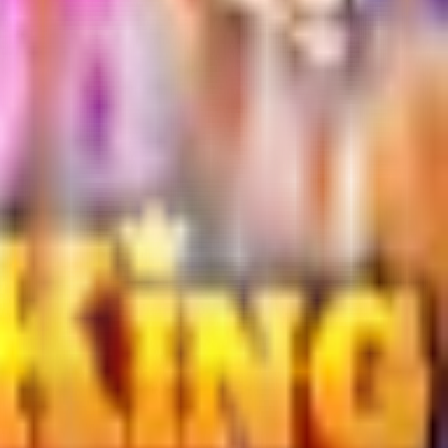
n pengalaman shopping online yang lebih praktis dan
anja digital generasi baru yang dirancang untuk
 melalui desktop maupun perangkat mobile.
er yang sedang ramai diperbincangkan di dunia
dengan nuansa cyber modern yang memberikan kesan
jelajahi berbagai kategori produk dengan lebih cepat
ng menginginkan pengalaman belanja online modern