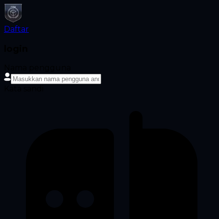
Daftar
login
Nama pengguna
Kata sandi