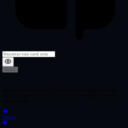
Masuk
*
Jika Anda mengalami Kesulitan saat login, Silahkan
hubungi kami di Live Chat untuk Membantu anda
selanjutnya
home