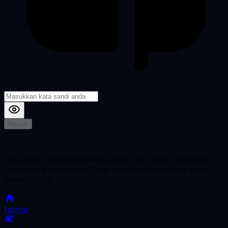
Masuk
*
Jika Anda mengalami Kesulitan saat login, Silahkan
hubungi kami di Live Chat untuk Membantu anda
selanjutnya
home