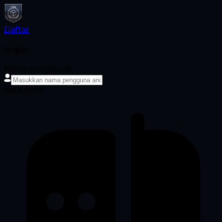
Daftar
login
Nama pengguna
Kata sandi