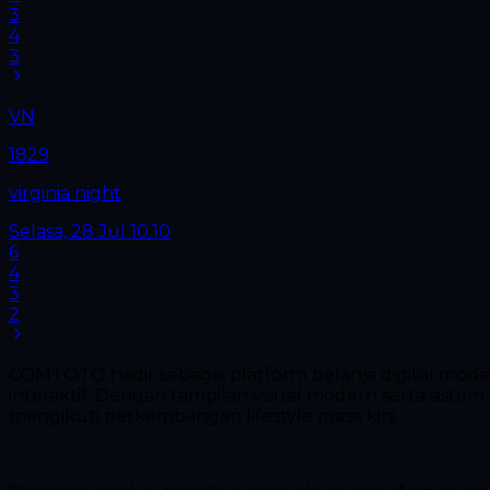
3
4
3
VN
1829
virginia night
Selasa, 28 Jul
10.10
6
4
3
2
COMTOTO hadir sebagai platform belanja digital mod
interaktif. Dengan tampilan visual modern serta siste
mengikuti perkembangan lifestyle masa kini.