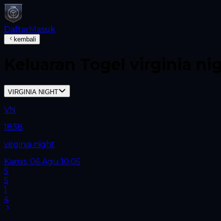
Daftar
Masuk
kembali
Keluaran Togel
virginia ni
VIRGINIA NIGHT
VN
1838
virginia night
Kamis, 06 Agu
10.05
5
5
1
4