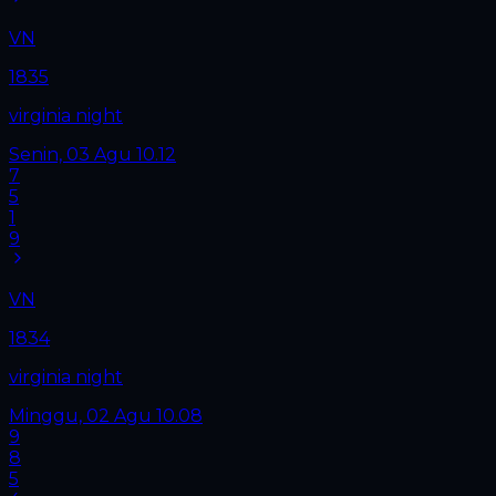
VN
1835
virginia night
Senin, 03 Agu
10.12
7
5
1
9
VN
1834
virginia night
Minggu, 02 Agu
10.08
9
8
5