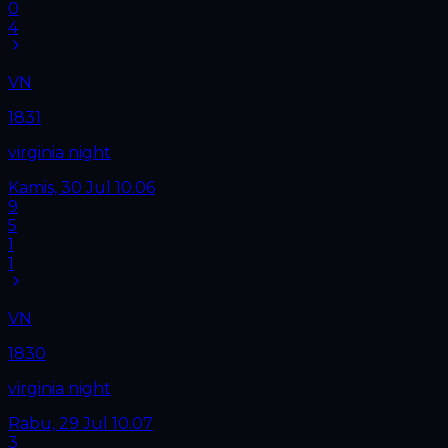
0
4
VN
1831
virginia night
Kamis, 30 Jul
10.06
9
5
1
1
VN
1830
virginia night
Rabu, 29 Jul
10.07
3