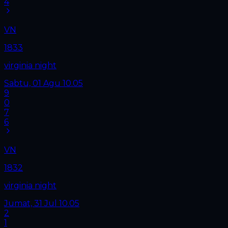
4
VN
1833
virginia night
Sabtu, 01 Agu
10.05
9
0
7
6
VN
1832
virginia night
Jumat, 31 Jul
10.05
2
1