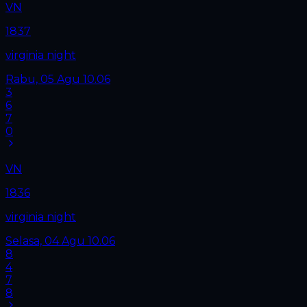
VN
1837
virginia night
Rabu, 05 Agu
10.06
3
6
7
0
VN
1836
virginia night
Selasa, 04 Agu
10.06
8
4
7
8