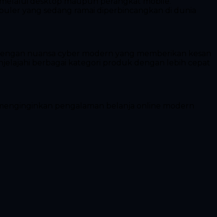
 melalui desktop maupun perangkat mobile.
er yang sedang ramai diperbincangkan di dunia
dengan nuansa cyber modern yang memberikan kesan
jelajahi berbagai kategori produk dengan lebih cepat
ng menginginkan pengalaman belanja online modern