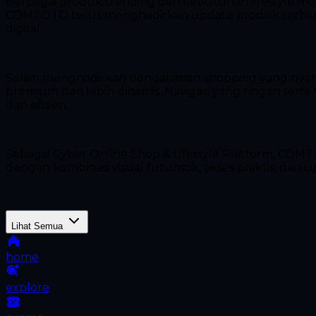
Berbagai produk trending dan kebutuhan lifestyle mo
COMTOTO terus menghadirkan update produk terbaru
digital.
Selain menghadirkan pengalaman shopping yang nya
premium dan lebih dinamis. Navigasi yang ringan sert
dan efisien.
Sebagai Cyber Online Shop & Lifestyle Platform, COM
dengan kombinasi visual futuristik, akses praktis, dan u
Lihat Semua
home
explore