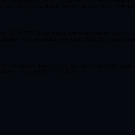
dern tersedia dalam satu platform yang mudah diakses
 agar pengguna dapat menemukan berbagai item popul
man, COMTOTO juga mengutamakan desain futuristik 
a tampilan yang interaktif membuat pengguna dapat men
TOTO menjadi pilihan menarik bagi generasi digital ya
pdate produk terkini setiap hari.