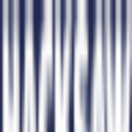
Daftar
Masuk
casino
Cari Permainan
super sic bo
koi gate
mines+
plinko+
crazy time
crash game
for you
slot
live casino
4
arcade
fishing
2603
635
104
21
Provider :
Hacksaw
Filter :
TERKENAL
Baccarat
Hacksaw
Speed Crash
Hacksaw