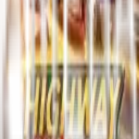
24
/
49
Game
Page
1
of
3
COMTOTO hadir sebagai platform belanja digital
modern yang menggabungkan konsep cyber
futuristik dengan pengalaman shopping online yang
lebih praktis dan interaktif. Dengan tampilan visual
modern serta sistem yang responsif, pengguna dapat
menikmati suasana belanja digital generasi baru yang
dirancang untuk mengikuti perkembangan lifestyle
masa kini.
Berbagai produk trending dan kebutuhan lifestyle
modern tersedia dalam satu platform yang mudah
diakses melalui desktop maupun perangkat mobile.
COMTOTO terus menghadirkan update produk
terbaru agar pengguna dapat menemukan berbagai
item populer yang sedang ramai diperbincangkan di
dunia digital.