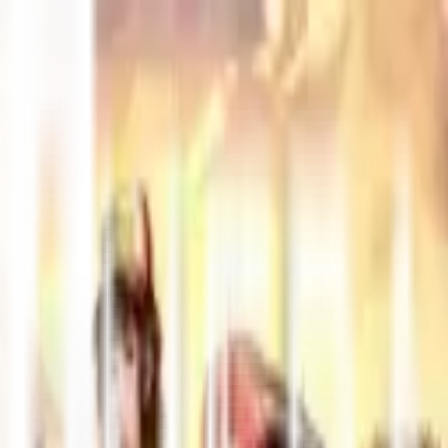
Daftar
Masuk
casino
Cari Permainan
fury of anubis
clash of clans super scatter super rich
lightning baccarat
world cup 2026
crazy time
crash game
for you
slot
live casino
4
arcade
fishing
2603
635
104
21
Provider :
Ameba
Filter :
TERKENAL
Cai Shen
Ameba
Candy Pop
Ameba