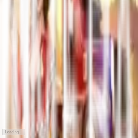
The Solar
Ameba
Rave Party
Ameba
Fortune Lion
Ameba
Koi
Ameba
FaFaFa
Ameba
Elements
Ameba
Lucky Boy
Ameba
Captain's Treasure
Ameba
Ocean World
Ameba
Zhao Cai Jin Bao
Ameba
Lucky 8
Ameba
Dragon Ball
Ameba
Dragon King
Ameba
UFO
Ameba
Gem Stone 2
Ameba
Kungfu Monkey
Ameba
Nian Nian You Yu
Ameba
Ez Fa 2
Ameba
Muay Thai
Ameba
Thai Paradise
Ameba
Pop Rocks
Ameba
Highway Kings Pro
Ameba
Loading...