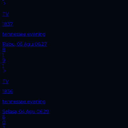
TV
1837
tennessee evening
Rabu, 05 Agu
06.27
8
1
9
1
TV
1836
tennessee evening
Selasa, 04 Agu
06.29
6
0
2