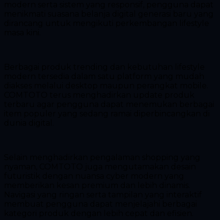
modern serta sistem yang responsif, pengguna dapat
menikmati suasana belanja digital generasi baru yang
dirancang untuk mengikuti perkembangan lifestyle
masa kini.
Berbagai produk trending dan kebutuhan lifestyle
modern tersedia dalam satu platform yang mudah
diakses melalui desktop maupun perangkat mobile.
COMTOTO terus menghadirkan update produk
terbaru agar pengguna dapat menemukan berbagai
item populer yang sedang ramai diperbincangkan di
dunia digital.
Selain menghadirkan pengalaman shopping yang
nyaman, COMTOTO juga mengutamakan desain
futuristik dengan nuansa cyber modern yang
memberikan kesan premium dan lebih dinamis.
Navigasi yang ringan serta tampilan yang interaktif
membuat pengguna dapat menjelajahi berbagai
kategori produk dengan lebih cepat dan efisien.