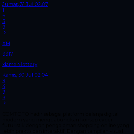
Jumat, 31 Jul
02.07
1
6
3
9
XM
3317
xiamen lottery
Kamis, 30 Jul
02.04
9
4
9
3
COMTOTO hadir sebagai platform belanja digital
modern yang menggabungkan konsep cyber
futuristik dengan pengalaman shopping online yang
lebih praktis dan interaktif. Dengan tampilan visual