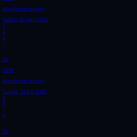
shenzhen lottery
Sabtu, 01 Agu
11.02
7
3
2
1
SZ
3318
shenzhen lottery
Jumat, 31 Jul
11.00
2
8
1
0
SZ