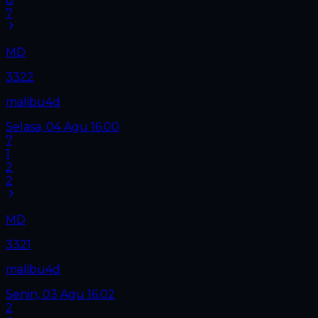
7
MD
3322
malibu4d
Selasa, 04 Agu
16.00
7
1
2
2
MD
3321
malibu4d
Senin, 03 Agu
16.02
2