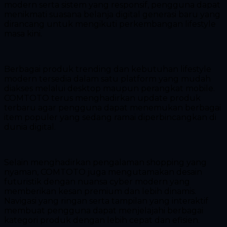
modern serta sistem yang responsif, pengguna dapat
menikmati suasana belanja digital generasi baru yang
dirancang untuk mengikuti perkembangan lifestyle
masa kini.
Berbagai produk trending dan kebutuhan lifestyle
modern tersedia dalam satu platform yang mudah
diakses melalui desktop maupun perangkat mobile.
COMTOTO terus menghadirkan update produk
terbaru agar pengguna dapat menemukan berbagai
item populer yang sedang ramai diperbincangkan di
dunia digital.
Selain menghadirkan pengalaman shopping yang
nyaman, COMTOTO juga mengutamakan desain
futuristik dengan nuansa cyber modern yang
memberikan kesan premium dan lebih dinamis.
Navigasi yang ringan serta tampilan yang interaktif
membuat pengguna dapat menjelajahi berbagai
kategori produk dengan lebih cepat dan efisien.