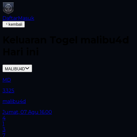
Daftar
Masuk
kembali
Keluaran Togel
malibu4d
Hari ini
MALIBU4D
MD
3325
malibu4d
Jumat, 07 Agu
16.00
4
1
3
7