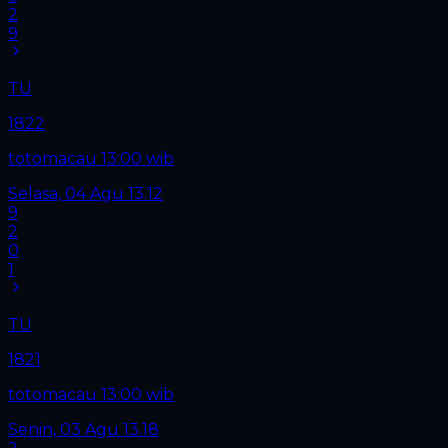
2
9
TU
1822
totomacau 13:00 wib
Selasa, 04 Agu
13.12
9
2
0
1
TU
1821
totomacau 13:00 wib
Senin, 03 Agu
13.18