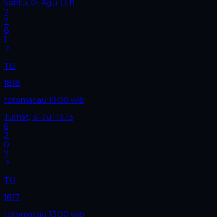
Sabtu, 01 Agu
13.11
7
7
8
1
TU
1818
totomacau 13:00 wib
Jumat, 31 Jul
13.13
6
2
0
7
TU
1817
totomacau 13:00 wib