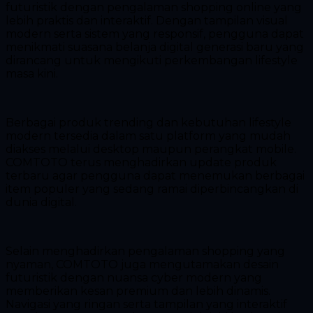
futuristik dengan pengalaman shopping online yang
lebih praktis dan interaktif. Dengan tampilan visual
modern serta sistem yang responsif, pengguna dapat
menikmati suasana belanja digital generasi baru yang
dirancang untuk mengikuti perkembangan lifestyle
masa kini.
Berbagai produk trending dan kebutuhan lifestyle
modern tersedia dalam satu platform yang mudah
diakses melalui desktop maupun perangkat mobile.
COMTOTO terus menghadirkan update produk
terbaru agar pengguna dapat menemukan berbagai
item populer yang sedang ramai diperbincangkan di
dunia digital.
Selain menghadirkan pengalaman shopping yang
nyaman, COMTOTO juga mengutamakan desain
futuristik dengan nuansa cyber modern yang
memberikan kesan premium dan lebih dinamis.
Navigasi yang ringan serta tampilan yang interaktif