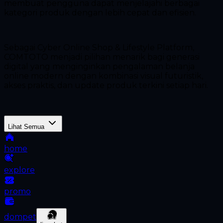
membuat pengguna dapat menjelajahi berbagai
kategori produk dengan lebih cepat dan efisien.
Sebagai Cyber Online Shop & Lifestyle Platform,
COMTOTO menjadi pilihan menarik bagi generasi
digital yang menginginkan pengalaman belanja
online modern dengan kombinasi visual futuristik,
akses praktis, dan update produk terkini setiap hari.
Lihat Semua
home
explore
promo
dompet