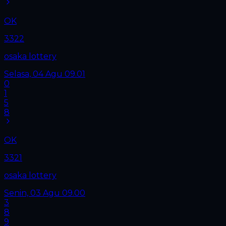
OK
3322
osaka lottery
Selasa, 04 Agu
09.01
0
1
5
8
OK
3321
osaka lottery
Senin, 03 Agu
09.00
3
8
9