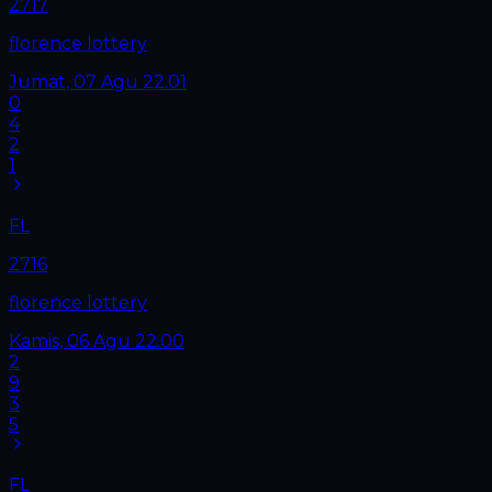
2717
florence lottery
Jumat, 07 Agu
22.01
0
4
2
1
FL
2716
florence lottery
Kamis, 06 Agu
22.00
2
9
3
5
FL