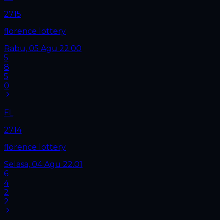
2715
florence lottery
Rabu, 05 Agu
22.00
5
8
5
0
FL
2714
florence lottery
Selasa, 04 Agu
22.01
6
4
2
2