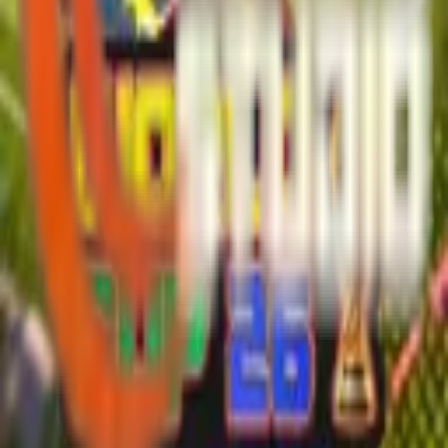
Selain menghadirkan pengalaman shopping yang
nyaman, COMTOTO juga mengutamakan desain
futuristik dengan nuansa cyber modern yang
memberikan kesan premium dan lebih dinamis.
Navigasi yang ringan serta tampilan yang interaktif
membuat pengguna dapat menjelajahi berbagai
kategori produk dengan lebih cepat dan efisien.
Sebagai Cyber Online Shop & Lifestyle Platform,
COMTOTO menjadi pilihan menarik bagi generasi
digital yang menginginkan pengalaman belanja
online modern dengan kombinasi visual futuristik,
akses praktis, dan update produk terkini setiap hari.
Lihat Semua
home