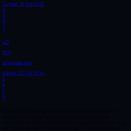
Jumat, 31 Jul
01.15
4
3
0
7
AD
1571
arkansas day
Kamis, 30 Jul
01.14
5
5
1
0
COMTOTO hadir sebagai platform belanja digital
modern yang menggabungkan konsep cyber
futuristik dengan pengalaman shopping online yang
lebih praktis dan interaktif. Dengan tampilan visual