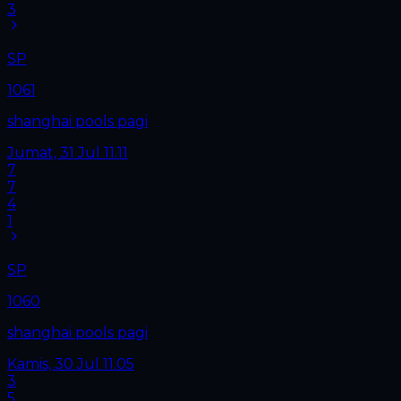
3
SP
1061
shanghai pools pagi
Jumat, 31 Jul
11.11
7
7
4
1
SP
1060
shanghai pools pagi
Kamis, 30 Jul
11.05
3
5