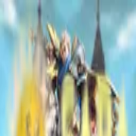
Daftar
Masuk
sport
Cari Permainan
Provider :
All
Sports Book
SBOBET
Sports Book
Saba
E-Sports
Saba
3
/
3
Game
Page
1
of
1
COMTOTO hadir sebagai platform belanja digital
modern yang menggabungkan konsep cyber
futuristik dengan pengalaman shopping online yang
lebih praktis dan interaktif. Dengan tampilan visual
modern serta sistem yang responsif, pengguna dapat
menikmati suasana belanja digital generasi baru yang
dirancang untuk mengikuti perkembangan lifestyle