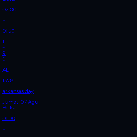
02.00
01.50
1
6
9
6
AD
1578
arkansas day
Jumat, 07 Agu
Buka
01.00