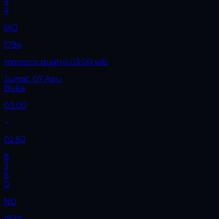
4
4
MO
1794
morocco quatro 03:00 wib
Jumat, 07 Agu
Buka
03.00
02.50
8
3
6
0
ND
1839