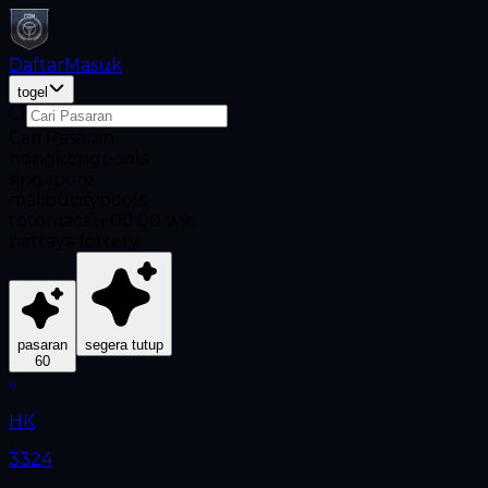
Daftar
Masuk
togel
Cari Pasaran
hongkongpools
singapore
malibucitypools
totomacau 00:00 wib
pattaya lottery
pasaran
segera tutup
60
HK
3324