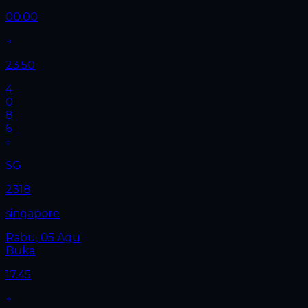
00.00
23.50
4
0
8
6
SG
2318
singapore
Rabu, 05 Agu
Buka
17.45