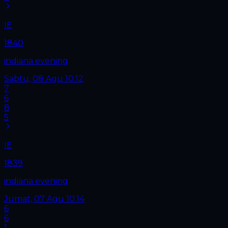
IE
1840
indiana evening
Sabtu, 08 Agu
10.12
7
6
8
5
IE
1839
indiana evening
Jumat, 07 Agu
10.14
6
6
1