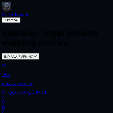
Daftar
Masuk
kembali
Keluaran Togel
indiana
evening
Hari ini
INDIANA EVENING
IE
1841
indiana evening
Minggu, 09 Agu
10.08
4
8
8
2