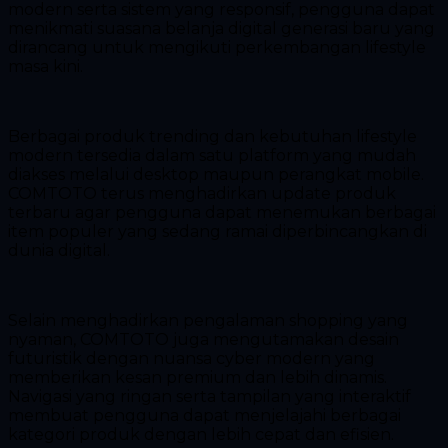
modern serta sistem yang responsif, pengguna dapat
menikmati suasana belanja digital generasi baru yang
dirancang untuk mengikuti perkembangan lifestyle
masa kini.
Berbagai produk trending dan kebutuhan lifestyle
modern tersedia dalam satu platform yang mudah
diakses melalui desktop maupun perangkat mobile.
COMTOTO terus menghadirkan update produk
terbaru agar pengguna dapat menemukan berbagai
item populer yang sedang ramai diperbincangkan di
dunia digital.
Selain menghadirkan pengalaman shopping yang
nyaman, COMTOTO juga mengutamakan desain
futuristik dengan nuansa cyber modern yang
memberikan kesan premium dan lebih dinamis.
Navigasi yang ringan serta tampilan yang interaktif
membuat pengguna dapat menjelajahi berbagai
kategori produk dengan lebih cepat dan efisien.