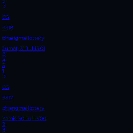
3
CG
3318
chiangmai lottery
Jumat, 31 Jul
13.01
8
4
5
1
CG
3317
chiangmai lottery
Kamis, 30 Jul
13.00
9
8