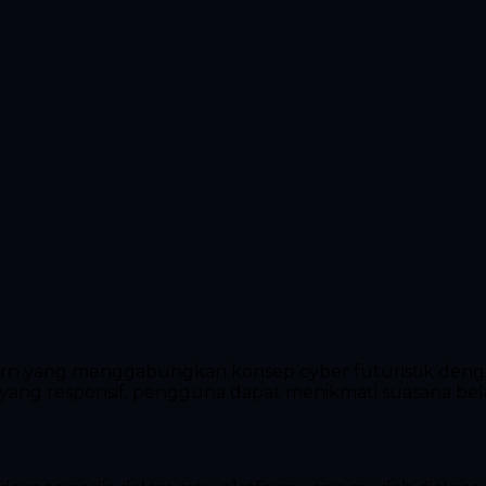
ern yang menggabungkan konsep cyber futuristik denga
m yang responsif, pengguna dapat menikmati suasana bel