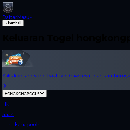
Daftar
Masuk
kembali
Keluaran Togel
hongkongp
Saksikan langsung hasil live draw resmi dari sumberny
HONGKONGPOOLS
HK
3324
hongkongpools