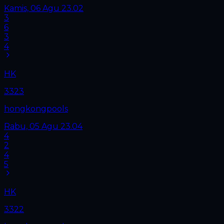
Kamis, 06 Agu
23.02
3
6
3
4
HK
3323
hongkongpools
Rabu, 05 Agu
23.04
4
2
4
5
HK
3322