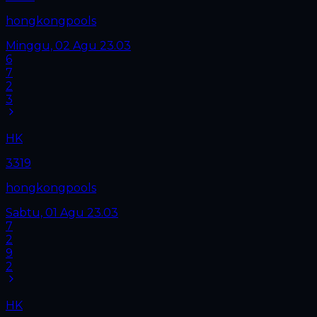
hongkongpools
Minggu, 02 Agu
23.03
6
7
2
3
HK
3319
hongkongpools
Sabtu, 01 Agu
23.03
7
2
9
2
HK