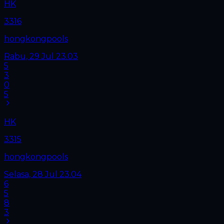
HK
3316
hongkongpools
Rabu, 29 Jul
23.03
5
3
0
5
HK
3315
hongkongpools
Selasa, 28 Jul
23.04
6
5
8
3