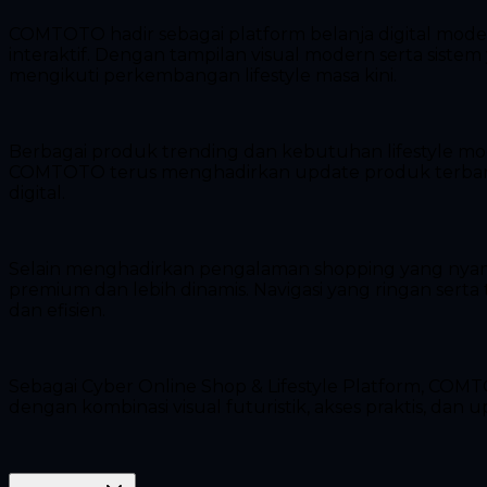
COMTOTO hadir sebagai platform belanja digital mod
interaktif. Dengan tampilan visual modern serta siste
mengikuti perkembangan lifestyle masa kini.
Berbagai produk trending dan kebutuhan lifestyle mo
COMTOTO terus menghadirkan update produk terbaru
digital.
Selain menghadirkan pengalaman shopping yang nya
premium dan lebih dinamis. Navigasi yang ringan sert
dan efisien.
Sebagai Cyber Online Shop & Lifestyle Platform, COM
dengan kombinasi visual futuristik, akses praktis, dan u