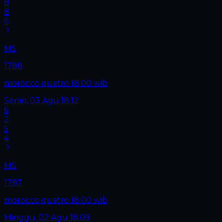
8
8
6
MS
1788
morocco quatro 18:00 wib
Senin, 03 Agu
18.12
6
2
5
4
MS
1787
morocco quatro 18:00 wib
Minggu, 02 Agu
18.09