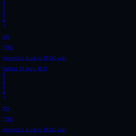
9
2
5
6
MS
1786
morocco quatro 18:00 wib
Sabtu, 01 Agu
18.11
5
2
3
4
MS
1785
morocco quatro 18:00 wib