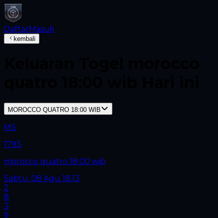
Daftar
Masuk
kembali
Keluaran Togel
morocco
quatro 18:00 wib
Hari ini
MOROCCO QUATRO 18:00 WIB
MS
1793
morocco quatro 18:00 wib
Sabtu, 08 Agu
18.13
2
8
3
9