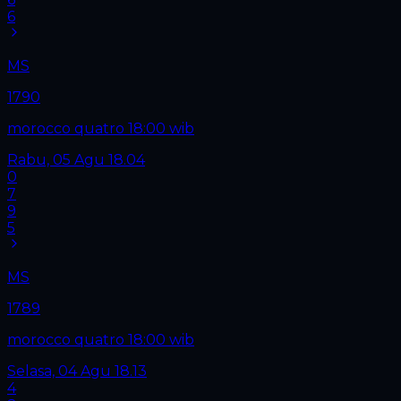
6
MS
1790
morocco quatro 18:00 wib
Rabu, 05 Agu
18.04
0
7
9
5
MS
1789
morocco quatro 18:00 wib
Selasa, 04 Agu
18.13
4