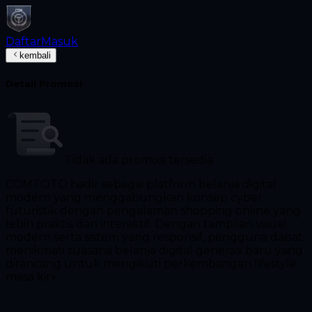
Daftar
Masuk
kembali
Detail Promosi
Tidak ada promosi tersedia
COMTOTO hadir sebagai platform belanja digital
modern yang menggabungkan konsep cyber
futuristik dengan pengalaman shopping online yang
lebih praktis dan interaktif. Dengan tampilan visual
modern serta sistem yang responsif, pengguna dapat
menikmati suasana belanja digital generasi baru yang
dirancang untuk mengikuti perkembangan lifestyle
masa kini.