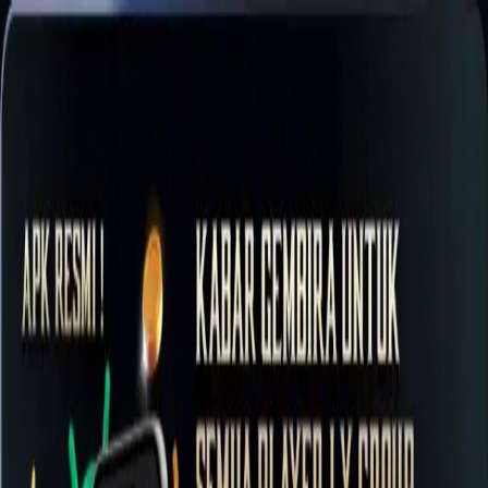
Daftar
Masuk
kembali
Detail Promosi
BONUS KHUSUS MEMBER PENGGUNA APK!
Bonus ini berlaku hanya untuk member yang
bermain menggunakan APK resmi dari LXGROUP!
Maksimal Bonus yang diberikan Rp 5.000 Secara
cuma-cuma dengan Syarat dan ketentuan sesuai
dibawah ini
SYARAT & KETENTUAN :
1. Download APK & login via APK
2. Lakukan Deposit dengan Minimal Rp 20.000
3. Mainkan saldo deposit anda!