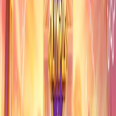
online
online
online
online
online
online
online