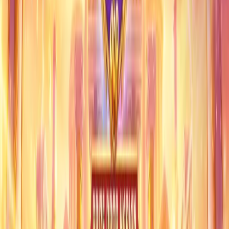
online
online
online
online
online