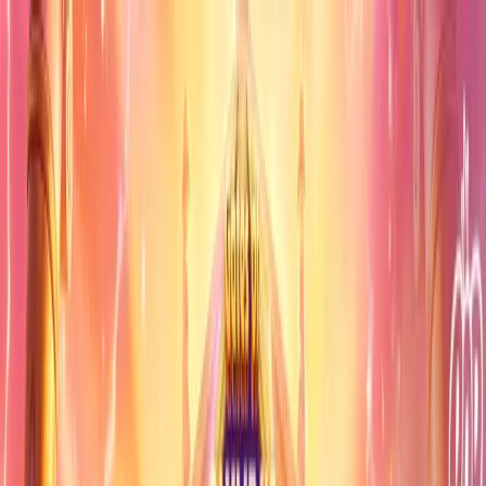
Daftar
Masuk
kembali
Info
Gates of Olympus POP Prize Drops
syarat & ketentuan :
KLIK DISINI
metode pembayaran
online