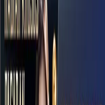
online
online
online
online
online
online