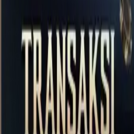
online
online
online
online
online
online
online